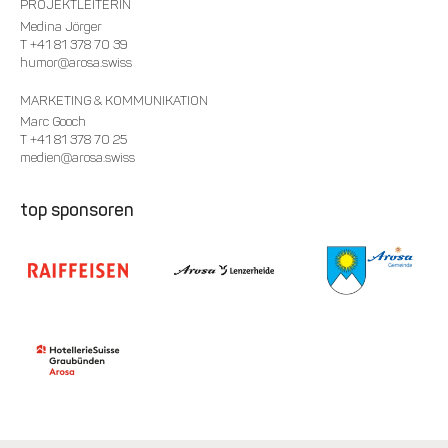
PROJEKTLEITERIN
Medina Jörger
T +41 81 378 70 39
humor
@arosa.swiss
MARKETING & KOMMUNIKATION
Marc Gooch
T +41 81 378 70 25
medien@arosa.swiss
top sponsoren