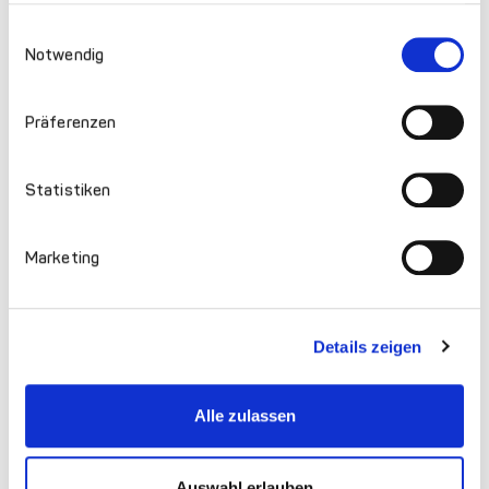
gesammelt haben.
Einwilligungsauswahl
Notwendig
Präferenzen
Tickets
Übernachten
Hotelpackages jetzt
Jetzt Hotelpackage
verfügbar
buchen
Statistiken
Marketing
Details zeigen
Anreise
Erlebnis
Alle zulassen
Auswahl erlauben